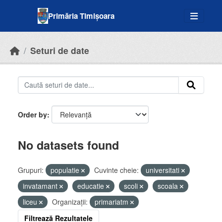
Skip to main content
Primăria Timișoara
Seturi de date
Order by
No datasets found
Grupuri:
populatie
Cuvinte cheie:
universitati
invatamant
educatie
scoli
scoala
liceu
Organizații:
primariatm
Filtrează Rezultatele