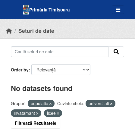
Skip to main content
Primăria Timișoara
Seturi de date
Order by
No datasets found
Grupuri:
populatie
Cuvinte cheie:
universitati
invatamant
licee
Filtrează Rezultatele