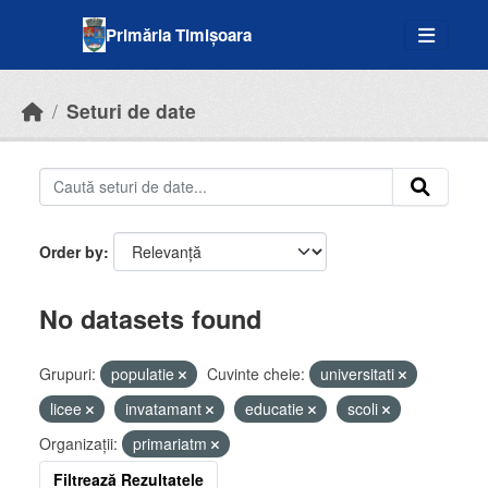
Skip to main content
Primăria Timișoara
Seturi de date
Order by
No datasets found
Grupuri:
populatie
Cuvinte cheie:
universitati
licee
invatamant
educatie
scoli
Organizații:
primariatm
Filtrează Rezultatele