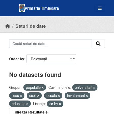
Skip to main content
Primăria Timișoara
Seturi de date
Order by
No datasets found
Grupuri:
populatie
Cuvinte cheie:
universitati
liceu
scoli
scoala
invatamant
educatie
Licenţe:
cc-by
Filtrează Rezultatele