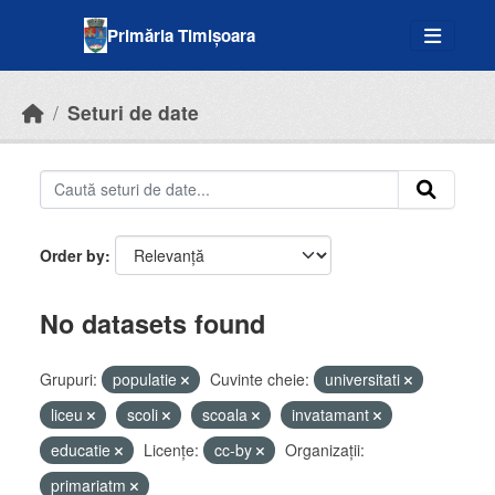
Skip to main content
Primăria Timișoara
Seturi de date
Order by
No datasets found
Grupuri:
populatie
Cuvinte cheie:
universitati
liceu
scoli
scoala
invatamant
educatie
Licenţe:
cc-by
Organizații:
primariatm