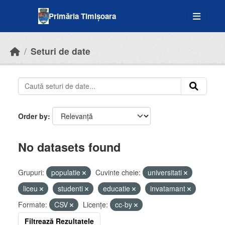
Skip to main content
Primăria Timișoara
Seturi de date
Order by
No datasets found
Grupuri:
populatie
Cuvinte cheie:
universitati
liceu
studenti
educatie
invatamant
Formate:
CSV
Licenţe:
cc-by
Filtrează Rezultatele