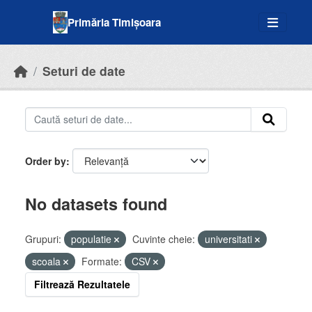
Skip to main content
Primăria Timișoara
Seturi de date
Order by
No datasets found
Grupuri:
populatie
Cuvinte cheie:
universitati
scoala
Formate:
CSV
Filtrează Rezultatele