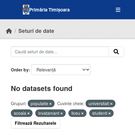
Skip to main content
Primăria Timișoara
Seturi de date
Order by
No datasets found
Grupuri:
populatie
Cuvinte cheie:
universitati
scoala
invatamant
liceu
studenti
Filtrează Rezultatele