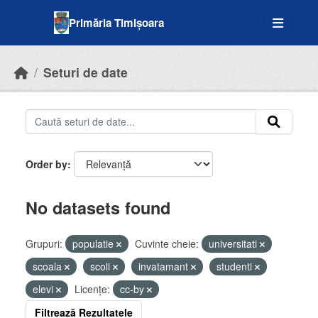
Skip to main content
Primăria Timișoara
Seturi de date
Order by
No datasets found
Grupuri:
populatie
Cuvinte cheie:
universitati
scoala
scoli
invatamant
studenti
elevi
Licenţe:
cc-by
Filtrează Rezultatele