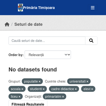
Skip to main content
Primăria Timișoara
Seturi de date
Order by
No datasets found
Grupuri:
populatie
Cuvinte cheie:
universitati
scoala
studenti
cadre didactice
elevi
liceu
Organizații:
primariatm
Filtrează Rezultatele