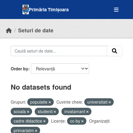
Skip to main content
Primăria Timișoara
Seturi de date
Order by
No datasets found
Grupuri:
populatie
Cuvinte cheie:
universitati
scoala
studenti
invatamant
cadre didactice
Licenţe:
cc-by
Organizații:
primariatm