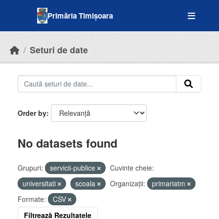
Skip to main content
Primăria Timișoara
Seturi de date
Order by
No datasets found
Grupuri:
servicii-publice
Cuvinte cheie:
universitati
scoala
Organizații:
primariatm
Formate:
CSV
Filtrează Rezultatele