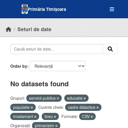
Skip to main content
Primăria Timișoara
Seturi de date
Order by
No datasets found
Grupuri:
servicii-publice
educatie
populatie
Cuvinte cheie:
cadre didactice
invatamant
liceu
Formate:
CSV
Organizații:
primariatm