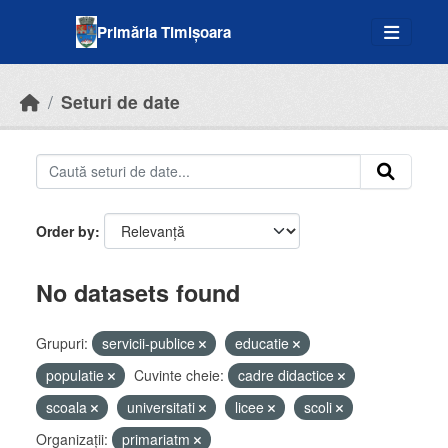
Skip to main content
Primăria Timișoara
Seturi de date
Order by
No datasets found
Grupuri:
servicii-publice
educatie
populatie
Cuvinte cheie:
cadre didactice
scoala
universitati
licee
scoli
Organizații:
primariatm