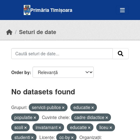
Skip to main content
Primăria Timișoara
Seturi de date
Order by
No datasets found
Grupuri:
servicii-publice
educatie
populatie
Cuvinte cheie:
cadre didactice
scoli
invatamant
educatie
liceu
studenti
Licenţe:
cc-by
Organizații: