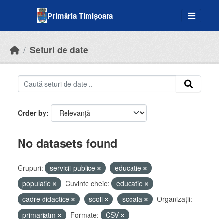
Skip to main content
Primăria Timișoara
Seturi de date
Order by
No datasets found
Grupuri:
servicii-publice
educatie
populatie
Cuvinte cheie:
educatie
cadre didactice
scoli
scoala
Organizații:
primariatm
Formate:
CSV