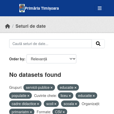
Skip to main content
Primăria Timișoara
Seturi de date
Order by
No datasets found
Grupuri:
servicii-publice
educatie
populatie
Cuvinte cheie:
liceu
educatie
cadre didactice
scoli
scoala
Organizații:
primariatm
Formate:
CSV