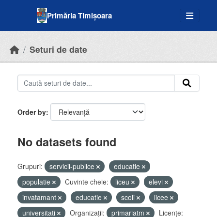
Skip to main content
Primăria Timișoara
Seturi de date
Order by
No datasets found
Grupuri:
servicii-publice
educatie
populatie
Cuvinte cheie:
liceu
elevi
invatamant
educatie
scoli
licee
universitati
Organizații:
primariatm
Licenţe: