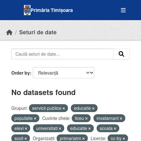
Skip to main content
Primăria Timișoara
Seturi de date
Order by
No datasets found
Grupuri:
servicii-publice
educatie
populatie
Cuvinte cheie:
liceu
invatamant
elevi
universitati
educatie
scoala
scoli
Organizații:
primariatm
Licenţe:
cc-by