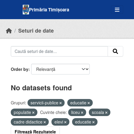
Skip to main content
Primăria Timișoara
Seturi de date
Order by
No datasets found
Grupuri:
servicii-publice
educatie
populatie
Cuvinte cheie:
liceu
scoala
cadre didactice
elevi
educatie
Filtrează Rezultatele