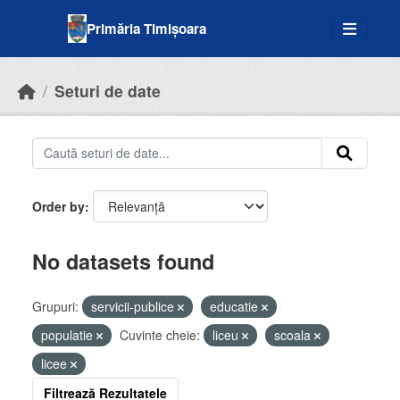
Skip to main content
Primăria Timișoara
Seturi de date
Order by
No datasets found
Grupuri:
servicii-publice
educatie
populatie
Cuvinte cheie:
liceu
scoala
licee
Filtrează Rezultatele