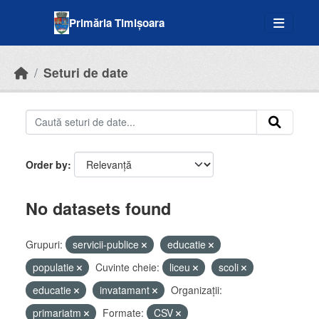
Skip to main content
Primăria Timișoara
Seturi de date
Order by
No datasets found
Grupuri:
servicii-publice
educatie
populatie
Cuvinte cheie:
liceu
scoli
educatie
invatamant
Organizații:
primariatm
Formate:
CSV