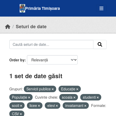
Skip to main content
Primăria Timișoara
Seturi de date
Order by
1 set de date găsit
Grupuri:
Servicii publice
Educație
Populație
Cuvinte cheie:
scoala
studenti
scoli
licee
elevi
invatamant
Formate:
CSV