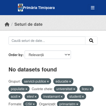
Skip to main content
Primăria Timișoara
Seturi de date
Order by
No datasets found
Grupuri:
servicii-publice
educatie
populatie
Cuvinte cheie:
universitati
liceu
scoli
elevi
invatamant
studenti
Formate:
CSV
Organizații:
primariatm