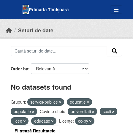
Skip to main content
Primăria Timișoara
Seturi de date
Order by
No datasets found
Grupuri:
servicii-publice
educatie
populatie
Cuvinte cheie:
universitati
scoli
licee
educatie
Licenţe:
cc-by
Filtrează Rezultatele