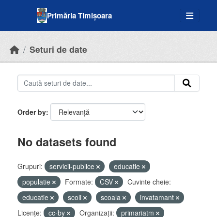
Skip to main content
Primăria Timișoara
Seturi de date
Order by
No datasets found
Grupuri:
servicii-publice
educatie
populatie
Formate:
CSV
Cuvinte cheie:
educatie
scoli
scoala
invatamant
Licenţe:
cc-by
Organizații:
primariatm