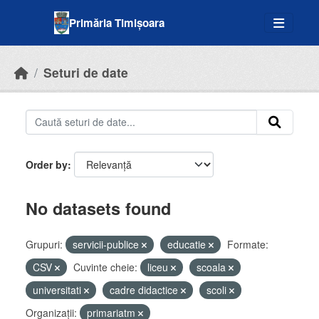
Skip to main content
Primăria Timișoara
Seturi de date
Order by
No datasets found
Grupuri:
servicii-publice
educatie
Formate:
CSV
Cuvinte cheie:
liceu
scoala
universitati
cadre didactice
scoli
Organizații:
primariatm