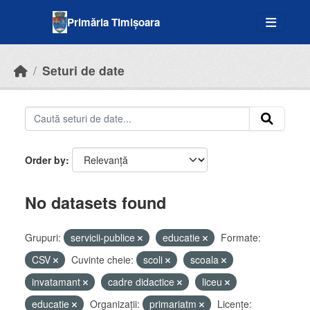
Skip to main content
Primăria Timișoara
Seturi de date
Order by
No datasets found
Grupuri:
servicii-publice
educatie
Formate:
CSV
Cuvinte cheie:
scoli
scoala
invatamant
cadre didactice
liceu
educatie
Organizații:
primariatm
Licenţe: