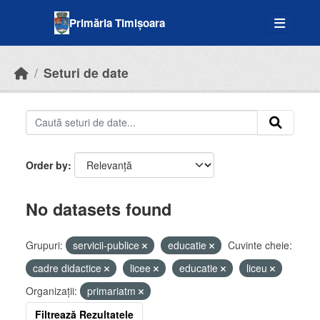
Skip to main content
Primăria Timișoara
Seturi de date
Order by
No datasets found
Grupuri:
servicii-publice
educatie
Cuvinte cheie:
cadre didactice
licee
educatie
liceu
Organizații:
primariatm
Filtrează Rezultatele