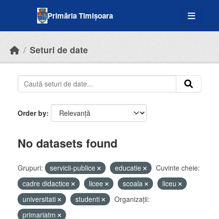
Skip to main content
Primăria Timișoara
Seturi de date
Order by
No datasets found
Grupuri:
servicii-publice
educatie
Cuvinte cheie:
cadre didactice
licee
scoala
liceu
universitati
studenti
Organizații:
primariatm