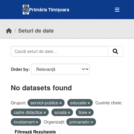
Skip to main content
Primăria Timișoara
Seturi de date
Order by
No datasets found
Grupuri:
servicii-publice
educatie
Cuvinte cheie:
cadre didactice
scoala
licee
invatamant
Organizații:
primariatm
Filtrează Rezultatele