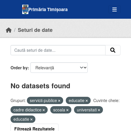
Skip to main content
Primăria Timișoara
Seturi de date
Order by
No datasets found
Grupuri:
servicii-publice
educatie
Cuvinte cheie:
cadre didactice
scoala
universitati
educatie
Filtrează Rezultatele