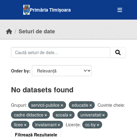
Skip to main content
Primăria Timișoara
Seturi de date
Order by
No datasets found
Grupuri:
servicii-publice
educatie
Cuvinte cheie:
cadre didactice
scoala
universitati
licee
invatamant
Licenţe:
cc-by
Filtrează Rezultatele