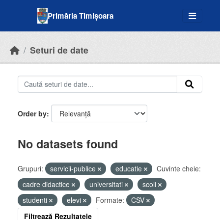
Skip to main content
Primăria Timișoara
Seturi de date
Order by
No datasets found
Grupuri:
servicii-publice
educatie
Cuvinte cheie:
cadre didactice
universitati
scoli
studenti
elevi
Formate:
CSV
Filtrează Rezultatele