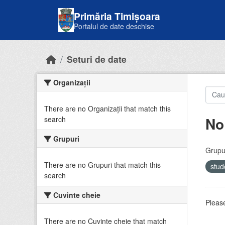
Skip to main content
Primăria Timișoara
Portalul de date deschise
Seturi de date
Organizații
There are no Organizații that match this
No
search
Grupuri
Grupur
There are no Grupuri that match this
stud
search
Cuvinte cheie
Please
There are no Cuvinte cheie that match