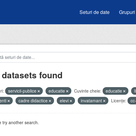
Seturi de date
Grupuri
 datasets found
i:
servicii-publice
educatie
Cuvinte cheie:
educatie
enti
cadre didactice
elevi
invatamant
Licenţe:
cc
 try another search.