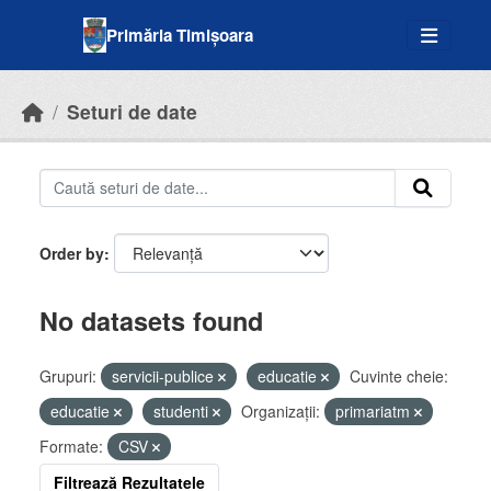
Skip to main content
Primăria Timișoara
Seturi de date
Order by
No datasets found
Grupuri:
servicii-publice
educatie
Cuvinte cheie:
educatie
studenti
Organizații:
primariatm
Formate:
CSV
Filtrează Rezultatele