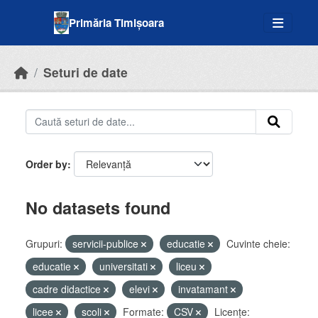
Skip to main content
Primăria Timișoara
Seturi de date
Order by
No datasets found
Grupuri:
servicii-publice
educatie
Cuvinte cheie:
educatie
universitati
liceu
cadre didactice
elevi
invatamant
licee
scoli
Formate:
CSV
Licenţe: