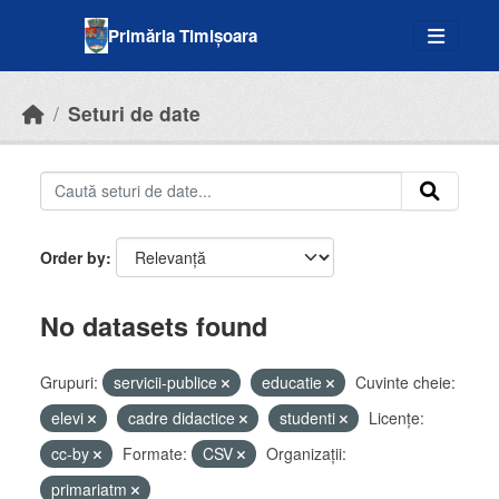
Skip to main content
Primăria Timișoara
Seturi de date
Order by
No datasets found
Grupuri:
servicii-publice
educatie
Cuvinte cheie:
elevi
cadre didactice
studenti
Licenţe:
cc-by
Formate:
CSV
Organizații:
primariatm