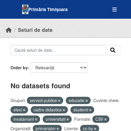
Skip to main content
Primăria Timișoara
Seturi de date
Order by
No datasets found
Grupuri:
servicii-publice
educatie
Cuvinte cheie:
elevi
cadre didactice
studenti
invatamant
universitati
Formate:
CSV
Organizații:
primariatm
Licenţe:
cc-by