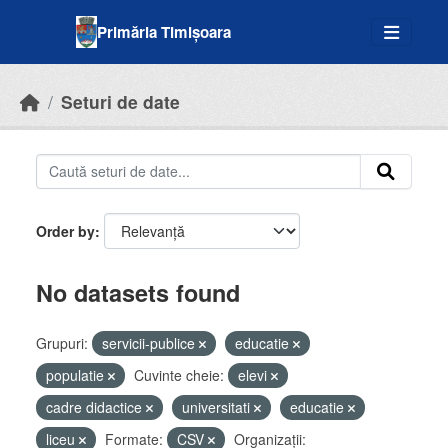
Skip to main content
Primăria Timișoara
Seturi de date
Order by
No datasets found
Grupuri:
servicii-publice
educatie
populatie
Cuvinte cheie:
elevi
cadre didactice
universitati
educatie
liceu
Formate:
CSV
Organizații: