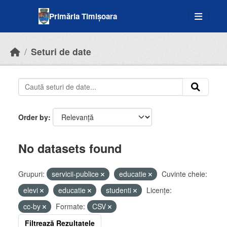
Skip to main content
Primăria Timișoara
Seturi de date
Order by
No datasets found
Grupuri:
servicii-publice
educatie
Cuvinte cheie:
elevi
educatie
studenti
Licenţe:
cc-by
Formate:
CSV
Filtrează Rezultatele