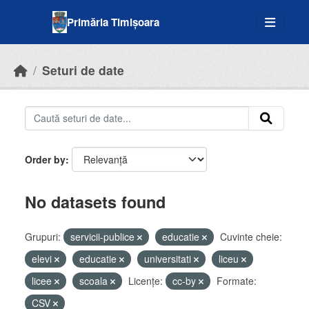
Skip to main content
Primăria Timișoara
Seturi de date
Order by
No datasets found
Grupuri:
servicii-publice
educatie
Cuvinte cheie:
elevi
educatie
universitati
liceu
licee
scoala
Licenţe:
cc-by
Formate:
CSV