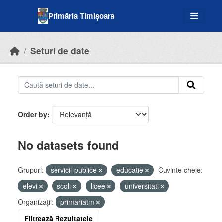
Skip to main content
Primăria Timișoara
Seturi de date
Order by
No datasets found
Grupuri:
servicii-publice
educatie
Cuvinte cheie:
elevi
scoli
licee
universitati
Organizații:
primariatm
Filtrează Rezultatele