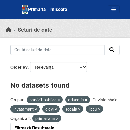
Skip to main content
Primăria Timișoara
Seturi de date
Order by
No datasets found
Grupuri:
servicii-publice
educatie
Cuvinte cheie:
invatamant
elevi
scoala
liceu
Organizații:
primariatm
Filtrează Rezultatele