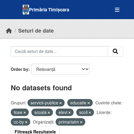
Skip to main content
Primăria Timișoara
Seturi de date
Order by
No datasets found
Grupuri:
servicii-publice
educatie
Cuvinte cheie:
licee
scoala
elevi
scoli
Licenţe:
cc-by
Organizații:
primariatm
Filtrează Rezultatele