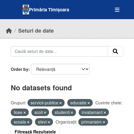
Skip to main content
Primăria Timișoara
Seturi de date
Order by
No datasets found
Grupuri:
servicii-publice
educatie
Cuvinte cheie:
licee
scoli
studenti
invatamant
scoala
elevi
Organizații:
primariatm
Filtrează Rezultatele