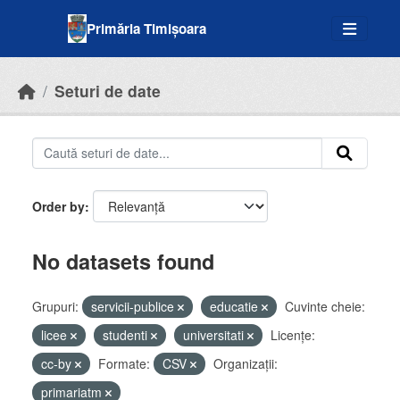
Skip to main content
Primăria Timișoara
Seturi de date
Order by
No datasets found
Grupuri:
servicii-publice
educatie
Cuvinte cheie:
licee
studenti
universitati
Licenţe:
cc-by
Formate:
CSV
Organizații:
primariatm