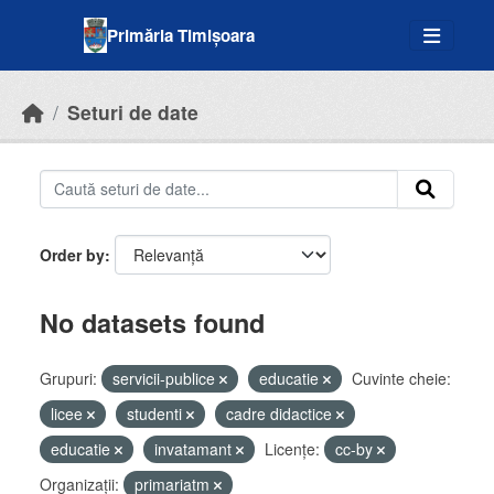
Skip to main content
Primăria Timișoara
Seturi de date
Order by
No datasets found
Grupuri:
servicii-publice
educatie
Cuvinte cheie:
licee
studenti
cadre didactice
educatie
invatamant
Licenţe:
cc-by
Organizații:
primariatm