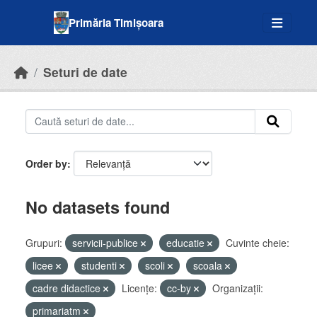
Skip to main content
Primăria Timișoara
Seturi de date
Order by
No datasets found
Grupuri:
servicii-publice
educatie
Cuvinte cheie:
licee
studenti
scoli
scoala
cadre didactice
Licenţe:
cc-by
Organizații:
primariatm