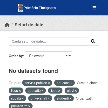
Skip to main content
Primăria Timișoara
Seturi de date
Order by
No datasets found
Grupuri:
servicii-publice
educatie
Cuvinte cheie:
liceu
educatie
licee
elevi
scoala
universitati
studenti
Organizații:
primariatm